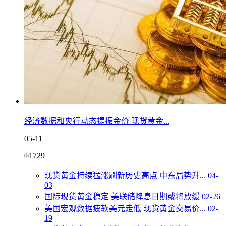
经济数据和央行动态提振金价 现货黄金...
05-11
1729
现货黄金持续猛涨刷新历史高点 中东局势升...
04-
03
国际现货黄金稳定 美联储降息日期或将放缓
02-26
美国宏观数据疲软美元走低 现货黄金交易价...
02-
19