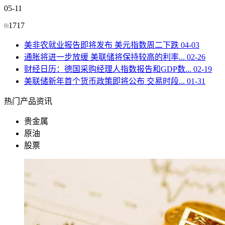
05-11
1717
美非农就业报告即将发布 美元指数周二下跌
04-03
通胀将进一步放缓 美联储将保持较高的利率...
02-26
财经日历：德国采购经理人指数报告和GDP数...
02-19
美联储新年首个货币政策即将公布 交易时段...
01-31
热门产品资讯
贵金属
原油
股票