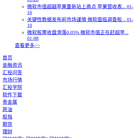
微软市值超越苹果重新站上高点 苹果营收表...
01-
16
关键性数据发布前市场谨慎 微软面临调查股...
01-
10
微软股票收盘滑落0.05% 微软市值正在赶超苹...
01-08
查看更多>>
首页
金融资讯
汇投问答
市场行情
汇投学院
软件下载
贵金属
原油
股指
期货
理财