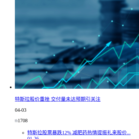
特斯拉股价重挫 交付量未达预期引关注
04-03
1708
特斯拉股票暴跌12% 减肥药热情提振礼来股价...
01-26