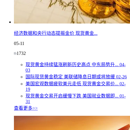
经济数据和央行动态提振金价 现货黄金...
05-11
1732
现货黄金持续猛涨刷新历史高点 中东局势升...
04-
03
国际现货黄金稳定 美联储降息日期或将放缓
02-26
美国宏观数据疲软美元走低 现货黄金交易价...
02-
19
现货黄金交易开启缓慢下跌 美国就业数据即...
01-
31
查看更多>>