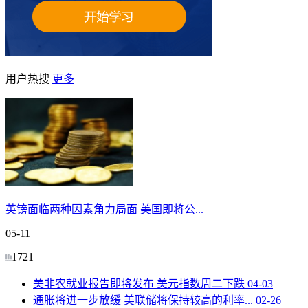
用户热搜
更多
英镑面临两种因素角力局面 美国即将公...
05-11
1721
美非农就业报告即将发布 美元指数周二下跌
04-03
通胀将进一步放缓 美联储将保持较高的利率...
02-26