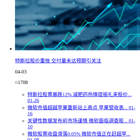
特斯拉股价重挫 交付量未达预期引关注
04-03
1708
特斯拉股票暴跌12% 减肥药热情提振礼来股价...
01-26
微软市值超越苹果重新站上高点 苹果营收表...
01-
16
关键性数据发布前市场谨慎 微软面临调查股...
01-
10
微软股票收盘滑落0.05% 微软市值正在赶超苹...
01-08