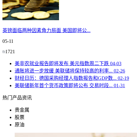
英镑面临两种因素角力局面 美国即将公...
05-11
1721
美非农就业报告即将发布 美元指数周二下跌
04-03
通胀将进一步放缓 美联储将保持较高的利率...
02-26
财经日历：德国采购经理人指数报告和GDP数...
02-19
美联储新年首个货币政策即将公布 交易时段...
01-31
热门产品资讯
贵金属
股票
原油