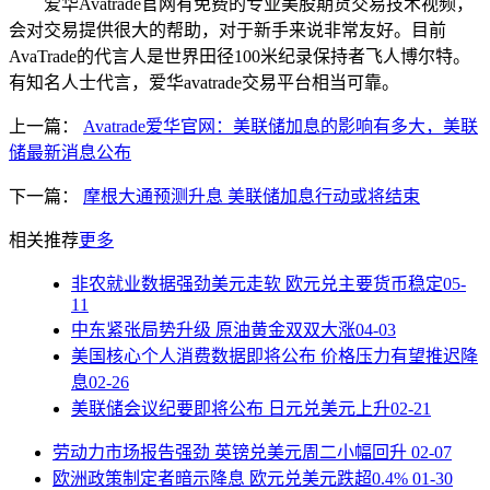
爱华Avatrade官网有免费的专业美股期货交易技术视频，
会对交易提供很大的帮助，对于新手来说非常友好。目前
AvaTrade的代言人是世界田径100米纪录保持者飞人博尔特。
有知名人士代言，爱华avatrade交易平台相当可靠。
上一篇：
Avatrade爱华官网：美联储加息的影响有多大，美联
储最新消息公布
下一篇：
摩根大通预测升息 美联储加息行动或将结束
相关推荐
更多
非农就业数据强劲美元走软 欧元兑主要货币稳定
05-
11
中东紧张局势升级 原油黄金双双大涨
04-03
美国核心个人消费数据即将公布 价格压力有望推迟降
息
02-26
美联储会议纪要即将公布 日元兑美元上升
02-21
劳动力市场报告强劲 英镑兑美元周二小幅回升
02-07
欧洲政策制定者暗示降息 欧元兑美元跌超0.4%
01-30