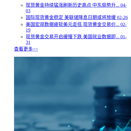
现货黄金持续猛涨刷新历史高点 中东局势升...
04-
03
国际现货黄金稳定 美联储降息日期或将放缓
02-26
美国宏观数据疲软美元走低 现货黄金交易价...
02-
19
现货黄金交易开启缓慢下跌 美国就业数据即...
01-
31
查看更多>>