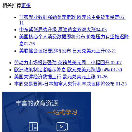
相关推荐
更多
非农就业数据强劲美元走软 欧元兑主要货币稳定
05-
11
中东紧张局势升级 原油黄金双双大涨
04-03
美国核心个人消费数据即将公布 价格压力有望推迟降
息
02-26
美联储会议纪要即将公布 日元兑美元上升
02-21
劳动力市场报告强劲 英镑兑美元周二小幅回升
02-07
欧洲政策制定者暗示降息 欧元兑美元跌超0.4%
01-30
美国关键经济数据上行 欧元兑美元上涨
01-26
本周交易要闻-日本加拿大央行利率决议即将公布
01-23