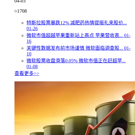
04-03
1708
特斯拉股票暴跌12% 减肥药热情提振礼来股价...
01-26
微软市值超越苹果重新站上高点 苹果营收表...
01-
16
关键性数据发布前市场谨慎 微软面临调查股...
01-
10
微软股票收盘滑落0.05% 微软市值正在赶超苹...
01-08
查看更多>>