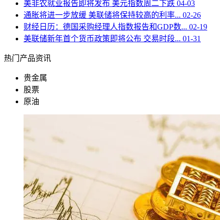
美非农就业报告即将发布 美元指数周二下跌
04-03
通胀将进一步放缓 美联储将保持较高的利率...
02-26
财经日历：德国采购经理人指数报告和GDP数...
02-19
美联储新年首个货币政策即将公布 交易时段...
01-31
热门产品资讯
贵金属
股票
原油