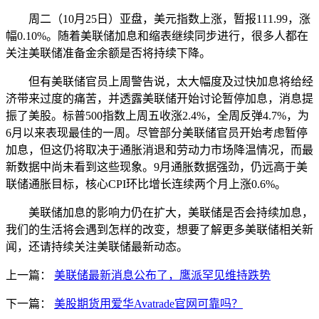
周二（10月25日）亚盘，美元指数上涨，暂报111.99，涨
幅0.10%。随着美联储加息和缩表继续同步进行，很多人都在
关注美联储准备金余额是否将持续下降。
但有美联储官员上周警告说，太大幅度及过快加息将给经
济带来过度的痛苦，并透露美联储开始讨论暂停加息，消息提
振了美股。标普500指数上周五收涨2.4%，全周反弹4.7%，为
6月以来表现最佳的一周。尽管部分美联储官员开始考虑暂停
加息，但这仍将取决于通胀消退和劳动力市场降温情况，而最
新数据中尚未看到这些现象。9月通胀数据强劲，仍远高于美
联储通胀目标，核心CPI环比增长连续两个月上涨0.6%。
美联储加息的影响力仍在扩大，美联储是否会持续加息，
我们的生活将会遇到怎样的改变，想要了解更多美联储相关新
闻，还请持续关注美联储最新动态。
上一篇：
美联储最新消息公布了，鹰派罕见维持跌势
下一篇：
美股期货用爱华Avatrade官网可靠吗？