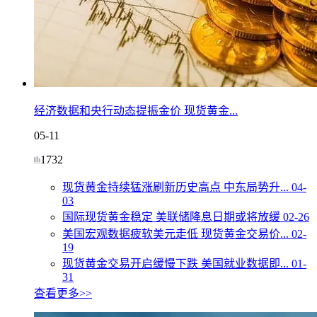
经济数据和央行动态提振金价 现货黄金...
05-11
1732
现货黄金持续猛涨刷新历史高点 中东局势升...
04-
03
国际现货黄金稳定 美联储降息日期或将放缓
02-26
美国宏观数据疲软美元走低 现货黄金交易价...
02-
19
现货黄金交易开启缓慢下跌 美国就业数据即...
01-
31
查看更多>>