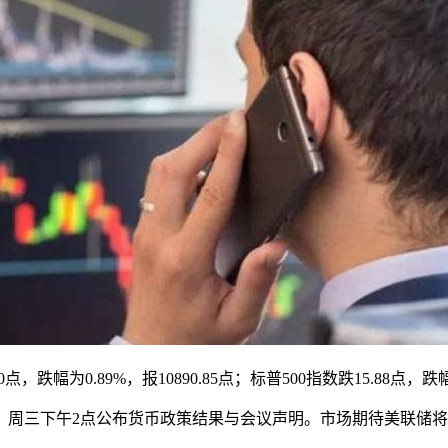
点，跌幅为0.89%，报10890.85点；标普500指数跌15.88点，跌幅为
三下午2点公布货币政策结果与会议声明。市场期待美联储将在