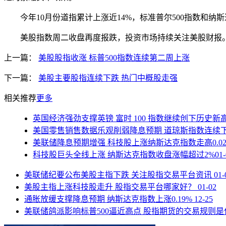
今年10月份道指累计上涨近14%，标准普尔500指数和纳斯达
美股指数周二收盘再度报跌，投资市场持续关注美股财报。
上一篇：
美股股指收涨 标普500指数连续第二周上涨
下一篇：
美股主要股指连续下跌 热门中概股走强
相关推荐
更多
英国经济强劲支撑英镑 富时 100 指数继续创下历史新
美国零售销售数据乐观削弱降息预期 道琼斯指数连续
美联储降息预期增强 科技股上涨纳斯达克指数走高0.02
科技股巨头全线上涨 纳斯达克指数收盘涨幅超过2%
01
美联储纪要公布美股主指下跌 关注股指交易平台资讯
01-
美股主指上涨科技股走升 股指交易平台哪家好？
01-02
通胀放缓支撑降息预期 纳斯达克指数上涨0.19%
12-25
美联储鸽派影响标普500逼近高点 股指期货的交易规则是