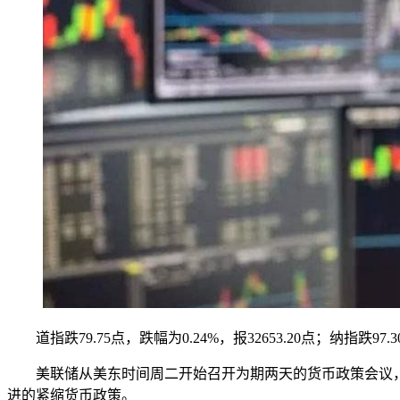
道指跌79.75点，跌幅为0.24%，报32653.20点；纳指跌97.30
美联储从美东时间周二开始召开为期两天的货币政策会议，周
进的紧缩货币政策。