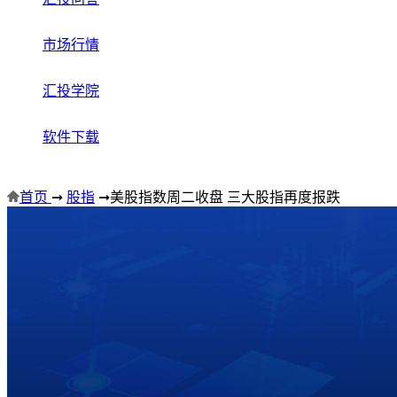
市场行情
汇投学院
软件下载
首页
➞
股指
➞
美股指数周二收盘 三大股指再度报跌