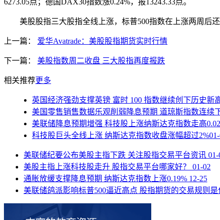
6273.05点；德国DAX30指数涨0.24%，报13243.33点。
美股股指三大股指全线上涨，标普500指数在上涨两周后还
上一篇：
爱华Avatrade：美股股指期货实时行情
下一篇：
美股指数周二收盘 三大股指再度报跌
相关推荐
更多
英国经济强劲支撑英镑 富时 100 指数继续创下历史新
美国零售销售数据乐观削弱降息预期 道琼斯指数连续
美联储降息预期增强 科技股上涨纳斯达克指数走高0.02
科技股巨头全线上涨 纳斯达克指数收盘涨幅超过2%
01
美联储纪要公布美股主指下跌 关注股指交易平台资讯
01-
美股主指上涨科技股走升 股指交易平台哪家好？
01-02
通胀放缓支撑降息预期 纳斯达克指数上涨0.19%
12-25
美联储鸽派影响标普500逼近高点 股指期货的交易规则是