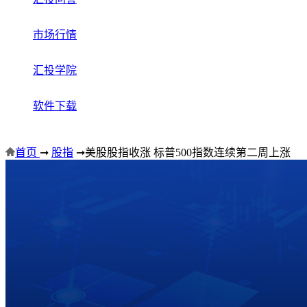
市场行情
汇投学院
软件下载
首页
➞
股指
➞
美股股指收涨 标普500指数连续第二周上涨