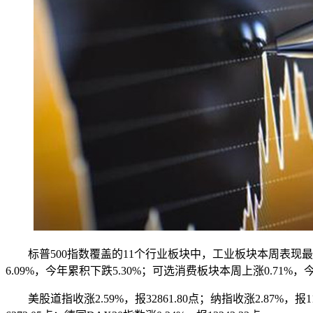
标普500指数覆盖的11个行业板块中，工业板块本周表现最好，本
6.09%，今年累积下跌5.30%；可选消费板块本周上涨0.71
美股道指收涨2.59%，报32861.80点；纳指收涨2.87%，报1110