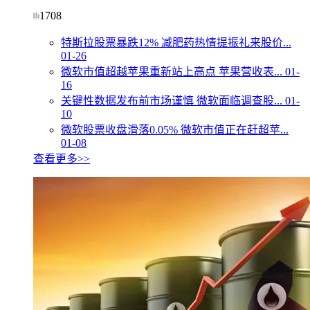
1708
特斯拉股票暴跌12% 减肥药热情提振礼来股价...
01-26
微软市值超越苹果重新站上高点 苹果营收表...
01-
16
关键性数据发布前市场谨慎 微软面临调查股...
01-
10
微软股票收盘滑落0.05% 微软市值正在赶超苹...
01-08
查看更多>>