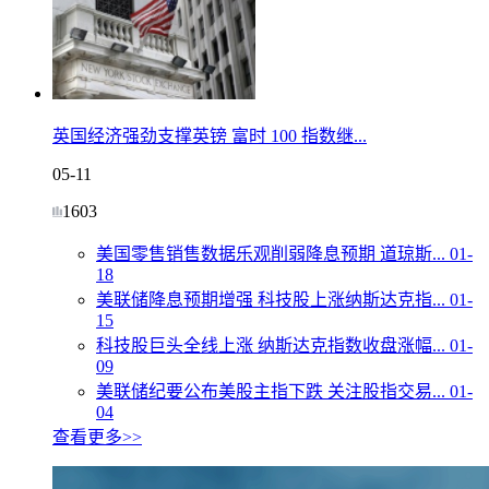
英国经济强劲支撑英镑 富时 100 指数继...
05-11
1603
美国零售销售数据乐观削弱降息预期 道琼斯...
01-
18
美联储降息预期增强 科技股上涨纳斯达克指...
01-
15
科技股巨头全线上涨 纳斯达克指数收盘涨幅...
01-
09
美联储纪要公布美股主指下跌 关注股指交易...
01-
04
查看更多>>