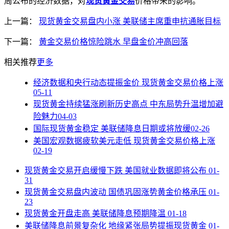
周公布的经济数据，对
现货黄金交易
价格带来的影响。
上一篇：
现货黄金交易盘内小涨 美联储主席重申抗通胀目标
下一篇：
黄金交易价格惊险跳水 早盘金价冲高回落
相关推荐
更多
经济数据和央行动态提振金价 现货黄金交易价格上涨
05-11
现货黄金持续猛涨刷新历史高点 中东局势升温增加避
险魅力
04-03
国际现货黄金稳定 美联储降息日期或将放缓
02-26
美国宏观数据疲软美元走低 现货黄金交易价格上涨
02-19
现货黄金交易开启缓慢下跌 美国就业数据即将公布
01-
31
现货黄金交易盘内波动 国债巩固涨势黄金价格承压
01-
23
现货黄金开盘走高 美联储降息预期降温
01-18
美联储降息前景复杂化 地缘紧张局势提振现货黄金
01-