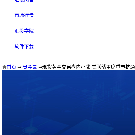
市场行情
汇投学院
软件下载
首页
➞
贵金属
➞
现货黄金交易盘内小涨 美联储主席重申抗