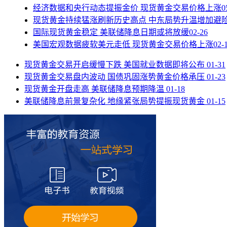
经济数据和央行动态提振金价 现货黄金交易价格上涨
0
现货黄金持续猛涨刷新历史高点 中东局势升温增加避
国际现货黄金稳定 美联储降息日期或将放缓
02-26
美国宏观数据疲软美元走低 现货黄金交易价格上涨
02-
现货黄金交易开启缓慢下跌 美国就业数据即将公布
01-31
现货黄金交易盘内波动 国债巩固涨势黄金价格承压
01-23
现货黄金开盘走高 美联储降息预期降温
01-18
美联储降息前景复杂化 地缘紧张局势提振现货黄金
01-15