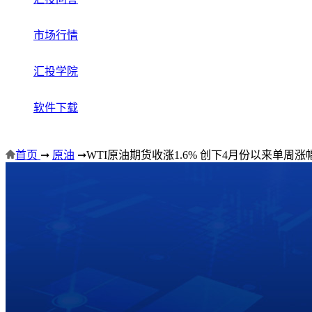
市场行情
汇投学院
软件下载
首页
➞
原油
➞
WTI原油期货收涨1.6% 创下4月份以来单周涨