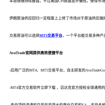
本周情绪持续疲弱，不过美国CPI数据意外偏低，使得市场
伊朗原油供应回归一定程度上上修了市场对于原油供应端的预
交易原油可以选择
MT5交易平台
，一个平台能交易多种产
AvaTrade官网提供高效便捷平台
-应用广泛的MT4、MT5交易平台，自主研发的AvaTradeGo和W
-MT4官方交易软件立即下载 ，迈达克官方授权全球通用
-来自顶级流通的交易信号强大的量化交易和EA，支持多