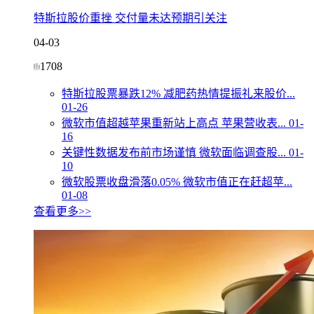
特斯拉股价重挫 交付量未达预期引关注
04-03
1708
特斯拉股票暴跌12% 减肥药热情提振礼来股价...
01-26
微软市值超越苹果重新站上高点 苹果营收表...
01-
16
关键性数据发布前市场谨慎 微软面临调查股...
01-
10
微软股票收盘滑落0.05% 微软市值正在赶超苹...
01-08
查看更多>>