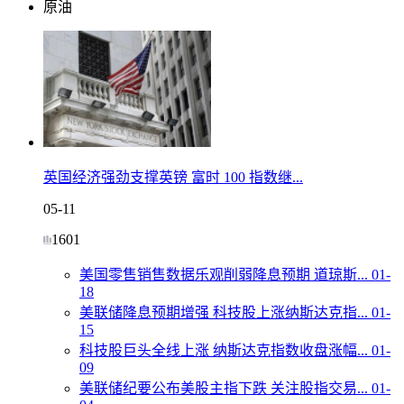
原油
英国经济强劲支撑英镑 富时 100 指数继...
05-11
1601
美国零售销售数据乐观削弱降息预期 道琼斯...
01-
18
美联储降息预期增强 科技股上涨纳斯达克指...
01-
15
科技股巨头全线上涨 纳斯达克指数收盘涨幅...
01-
09
美联储纪要公布美股主指下跌 关注股指交易...
01-