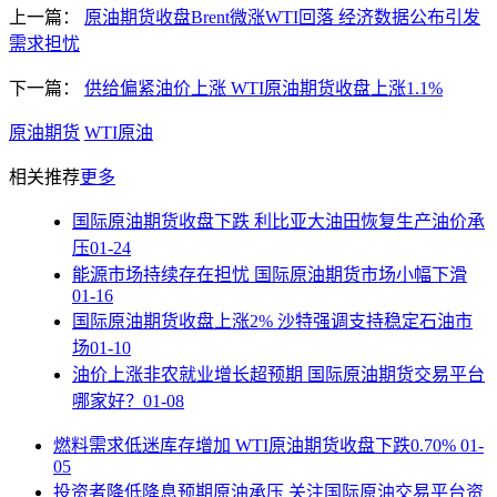
上一篇：
原油期货收盘Brent微涨WTI回落 经济数据公布引发
需求担忧
下一篇：
供给偏紧油价上涨 WTI原油期货收盘上涨1.1%
原油期货
WTI原油
相关推荐
更多
国际原油期货收盘下跌 利比亚大油田恢复生产油价承
压
01-24
能源市场持续存在担忧 国际原油期货市场小幅下滑
01-16
国际原油期货收盘上涨2% 沙特强调支持稳定石油市
场
01-10
油价上涨非农就业增长超预期 国际原油期货交易平台
哪家好？
01-08
燃料需求低迷库存增加 WTI原油期货收盘下跌0.70%
01-
05
投资者降低降息预期原油承压 关注国际原油交易平台资