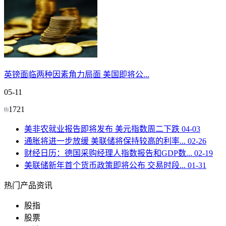
英镑面临两种因素角力局面 美国即将公...
05-11
1721
美非农就业报告即将发布 美元指数周二下跌
04-03
通胀将进一步放缓 美联储将保持较高的利率...
02-26
财经日历：德国采购经理人指数报告和GDP数...
02-19
美联储新年首个货币政策即将公布 交易时段...
01-31
热门产品资讯
股指
股票