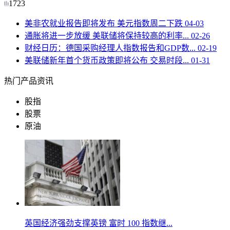
1723
美非农就业报告即将发布 美元指数周二下跌
04-03
通胀将进一步放缓 美联储将保持较高的利率...
02-26
财经日历：德国采购经理人指数报告和GDP数...
02-19
美联储新年首个货币政策即将公布 交易时段...
01-31
热门产品资讯
股指
股票
原油
英国经济强劲支撑英镑 富时 100 指数继...