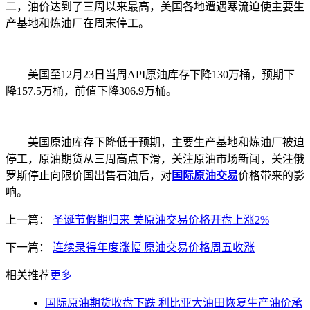
二，油价达到了三周以来最高，美国各地遭遇寒流迫使主要生
产基地和炼油厂在周末停工。
美国至12月23日当周API原油库存下降130万桶，预期下
降157.5万桶，前值下降306.9万桶。
美国原油库存下降低于预期，主要生产基地和炼油厂被迫
停工，原油期货从三周高点下滑，关注原油市场新闻，关注俄
罗斯停止向限价国出售石油后，对
国际原油交易
价格带来的影
响。
上一篇：
圣诞节假期归来 美原油交易价格开盘上涨2%
下一篇：
连续录得年度涨幅 原油交易价格周五收涨
相关推荐
更多
国际原油期货收盘下跌 利比亚大油田恢复生产油价承