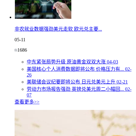
非农就业数据强劲美元走软 欧元兑主要...
05-11
1686
中东紧张局势升级 原油黄金双双大涨
04-03
美国核心个人消费数据即将公布 价格压力有...
02-
26
美联储会议纪要即将公布 日元兑美元上升
02-21
劳动力市场报告强劲 英镑兑美元周二小幅回...
02-
07
查看更多>>