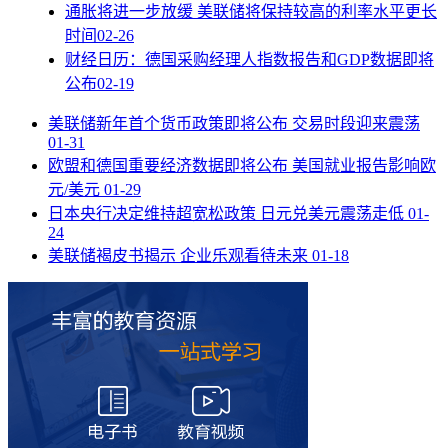
通胀将进一步放缓 美联储将保持较高的利率水平更长
时间
02-26
财经日历：德国采购经理人指数报告和GDP数据即将
公布
02-19
美联储新年首个货币政策即将公布 交易时段迎来震荡
01-31
欧盟和德国重要经济数据即将公布 美国就业报告影响欧
元/美元
01-29
日本央行决定维持超宽松政策 日元兑美元震荡走低
01-
24
美联储褐皮书揭示 企业乐观看待未来
01-18