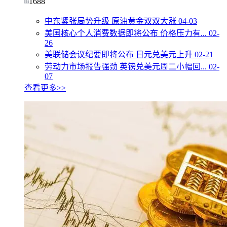
1688
中东紧张局势升级 原油黄金双双大涨
04-03
美国核心个人消费数据即将公布 价格压力有...
02-
26
美联储会议纪要即将公布 日元兑美元上升
02-21
劳动力市场报告强劲 英镑兑美元周二小幅回...
02-
07
查看更多>>