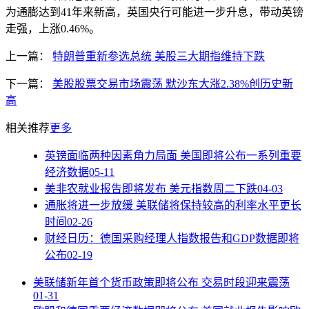
为通膨达到41年来新高，英国央行可能进一步升息，带动英镑
走强，上涨0.46%。
上一篇：
特朗普重新参选总统 美股三大期指维持下跌
下一篇：
美股股票交易市场震荡 默沙东大涨2.38%创历史新
高
相关推荐
更多
英镑面临两种因素角力局面 美国即将公布一系列重要
经济数据
05-11
美非农就业报告即将发布 美元指数周二下跌
04-03
通胀将进一步放缓 美联储将保持较高的利率水平更长
时间
02-26
财经日历：德国采购经理人指数报告和GDP数据即将
公布
02-19
美联储新年首个货币政策即将公布 交易时段迎来震荡
01-31