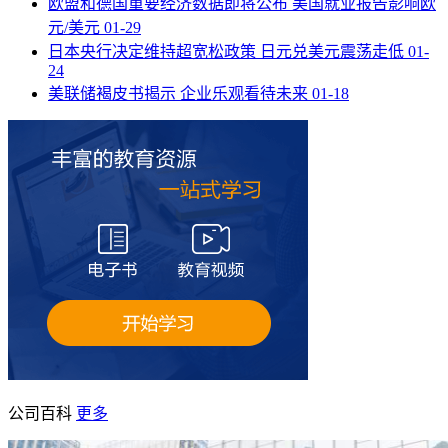
欧盟和德国重要经济数据即将公布 美国就业报告影响欧
元/美元
01-29
日本央行决定维持超宽松政策 日元兑美元震荡走低
01-
24
美联储褐皮书揭示 企业乐观看待未来
01-18
公司百科
更多