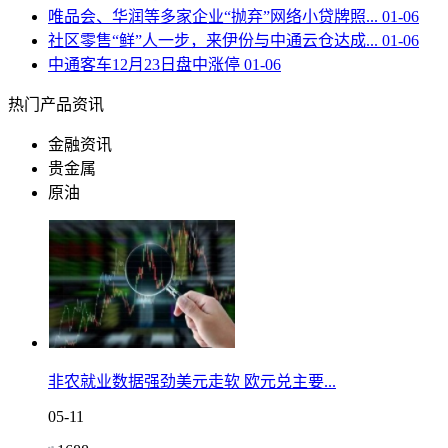
唯品会、华润等多家企业“抛弃”网络小贷牌照...
01-06
社区零售“鲜”人一步，来伊份与中通云仓达成...
01-06
中通客车12月23日盘中涨停
01-06
热门产品资讯
金融资讯
贵金属
原油
非农就业数据强劲美元走软 欧元兑主要...
05-11