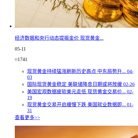
经济数据和央行动态提振金价 现货黄金...
05-11
1741
现货黄金持续猛涨刷新历史高点 中东局势升...
04-
03
国际现货黄金稳定 美联储降息日期或将放缓
02-26
美国宏观数据疲软美元走低 现货黄金交易价...
02-
19
现货黄金交易开启缓慢下跌 美国就业数据即...
01-
31
查看更多>>