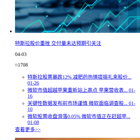
特斯拉股价重挫 交付量未达预期引关注
04-03
1708
特斯拉股票暴跌12% 减肥药热情提振礼来股价...
01-26
微软市值超越苹果重新站上高点 苹果营收表...
01-
16
关键性数据发布前市场谨慎 微软面临调查股...
01-
10
微软股票收盘滑落0.05% 微软市值正在赶超苹...
01-08
查看更多>>