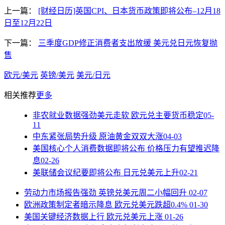
上一篇：
[财经日历]英国CPI、日本货币政策即将公布–12月18
日至12月22日
下一篇：
三季度GDP修正消费者支出放缓 美元兑日元恢复抛
售
欧元/美元
英镑/美元
美元/日元
相关推荐
更多
非农就业数据强劲美元走软 欧元兑主要货币稳定
05-
11
中东紧张局势升级 原油黄金双双大涨
04-03
美国核心个人消费数据即将公布 价格压力有望推迟降
息
02-26
美联储会议纪要即将公布 日元兑美元上升
02-21
劳动力市场报告强劲 英镑兑美元周二小幅回升
02-07
欧洲政策制定者暗示降息 欧元兑美元跌超0.4%
01-30
美国关键经济数据上行 欧元兑美元上涨
01-26