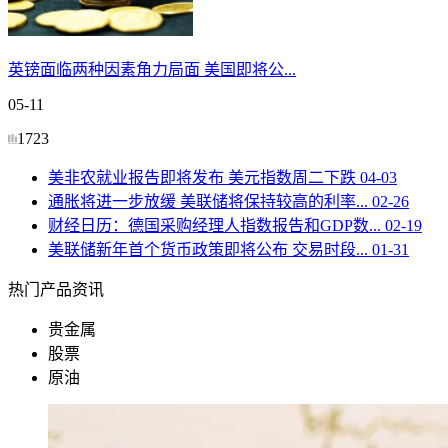
英镑面临两种因素角力局面 美国即将公...
05-11
1723
美非农就业报告即将发布 美元指数周二下跌
04-03
通胀将进一步放缓 美联储将保持较高的利率...
02-26
财经日历：德国采购经理人指数报告和GDP数...
02-19
美联储新年首个货币政策即将公布 交易时段...
01-31
热门产品资讯
贵金属
股票
原油