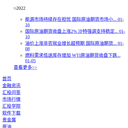
2022
能源市场持续存在担忧 国际原油期货市场小...
01-
16
国际原油期货收盘上涨2% 沙特强调支持稳定...
01-
10
油价上涨非农就业增长超预期 国际原油期货...
01-
08
燃料需求低迷库存增加 WTI原油期货收盘下跌...
01-05
查看更多>>
首页
金融资讯
汇投问答
市场行情
汇投学院
软件下载
贵金属
原油