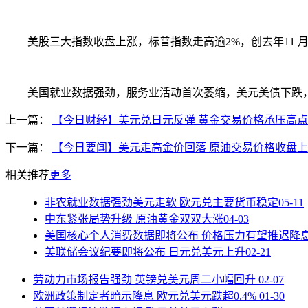
美股三大指数收盘上涨，标普指数走高逾2%，创去年11 月30
美国就业数据强劲，服务业活动首次萎缩，美元美债下跌，
上一篇：
【今日财经】美元兑日元反弹 黄金交易价格承压高
下一篇：
【今日要闻】美元走高金价回落 原油交易价格收盘
相关推荐
更多
非农就业数据强劲美元走软 欧元兑主要货币稳定
05-11
中东紧张局势升级 原油黄金双双大涨
04-03
美国核心个人消费数据即将公布 价格压力有望推迟降
美联储会议纪要即将公布 日元兑美元上升
02-21
劳动力市场报告强劲 英镑兑美元周二小幅回升
02-07
欧洲政策制定者暗示降息 欧元兑美元跌超0.4%
01-30