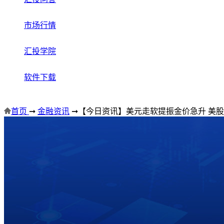
市场行情
汇投学院
软件下载
首页
➞
金融资讯
➞
【今日资讯】美元走软提振金价急升 美