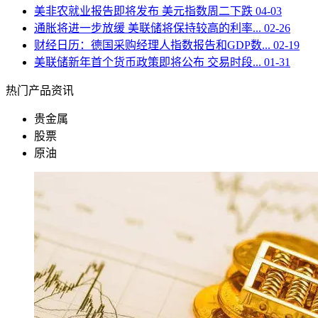
美非农就业报告即将发布 美元指数周二下跌
04-03
通胀将进一步放缓 美联储将保持较高的利率...
02-26
财经日历：德国采购经理人指数报告和GDP数...
02-19
美联储新年首个货币政策即将公布 交易时段...
01-31
热门产品资讯
贵金属
股票
原油