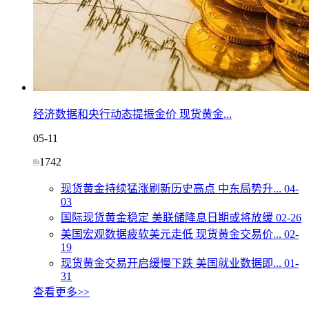
经济数据和央行动态提振金价 现货黄金...
05-11
1742
现货黄金持续猛涨刷新历史高点 中东局势升...
04-
03
国际现货黄金稳定 美联储降息日期或将放缓
02-26
美国宏观数据疲软美元走低 现货黄金交易价...
02-
19
现货黄金交易开启缓慢下跌 美国就业数据即...
01-
31
查看更多>>