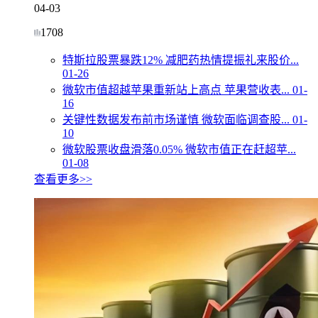
04-03
1708
特斯拉股票暴跌12% 减肥药热情提振礼来股价...
01-26
微软市值超越苹果重新站上高点 苹果营收表...
01-
16
关键性数据发布前市场谨慎 微软面临调查股...
01-
10
微软股票收盘滑落0.05% 微软市值正在赶超苹...
01-08
查看更多>>