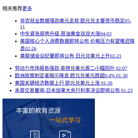
相关推荐
更多
非农就业数据强劲美元走软 欧元兑主要货币稳定
05-
11
中东紧张局势升级 原油黄金双双大涨
04-03
美国核心个人消费数据即将公布 价格压力有望推迟降
息
02-26
美联储会议纪要即将公布 日元兑美元上升
02-21
劳动力市场报告强劲 英镑兑美元周二小幅回升
02-07
欧洲政策制定者暗示降息 欧元兑美元跌超0.4%
01-30
美国关键经济数据上行 欧元兑美元上涨
01-26
本周交易要闻-日本加拿大央行利率决议即将公布
01-23