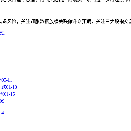
退风险，关注通胀数据放缓美联储升息预期，关注三大股指交
表现
%
高
05-11
下跌
01-18
%
01-15
-09
04