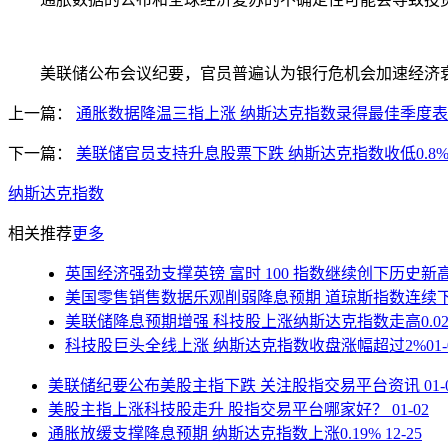
美联储公布会议纪要，官员普遍认为银行危机会加速经济衰
上一篇：
通胀数据降温三指上涨 纳斯达克指数录得最佳季度
下一篇：
美联储官员支持升息股票下跌 纳斯达克指数收低0.8
纳斯达克指数
相关推荐
更多
英国经济强劲支撑英镑 富时 100 指数继续创下历史新
美国零售销售数据乐观削弱降息预期 道琼斯指数连续
美联储降息预期增强 科技股上涨纳斯达克指数走高0.02
科技股巨头全线上涨 纳斯达克指数收盘涨幅超过2%
01
美联储纪要公布美股主指下跌 关注股指交易平台资讯
01-
美股主指上涨科技股走升 股指交易平台哪家好？
01-02
通胀放缓支撑降息预期 纳斯达克指数上涨0.19%
12-25