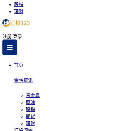
股指
理财
注册
登录
首页
金融资讯
贵金属
原油
股指
期货
理财
汇投问答