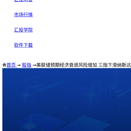
市场行情
汇投学院
软件下载
首页
➞
股指
➞
美联储预期经济衰退风险增加 三指下滑纳斯达克