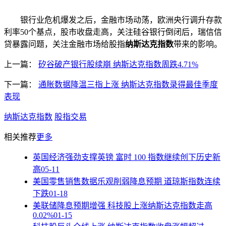
银行业危机爆发之后，金融市场动荡，欧洲央行调升存款
利率50个基点，股市收盘走高，关注硅谷银行倒闭后，瑞信信
贷暴露问题，关注金融市场给股指
纳斯达克指数
带来的影响。
上一篇：
矽谷破产银行股续崩 纳斯达克指数周跌4.71%
下一篇：
通胀数据降温三指上涨 纳斯达克指数录得最佳季度
表现
纳斯达克指数
股指交易
相关推荐
更多
英国经济强劲支撑英镑 富时 100 指数继续创下历史新
高
05-11
美国零售销售数据乐观削弱降息预期 道琼斯指数连续
下跌
01-18
美联储降息预期增强 科技股上涨纳斯达克指数走高
0.02%
01-15