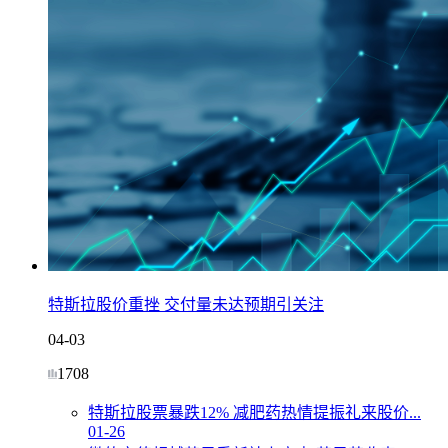
特斯拉股价重挫 交付量未达预期引关注
04-03
1708
特斯拉股票暴跌12% 减肥药热情提振礼来股价...
01-26