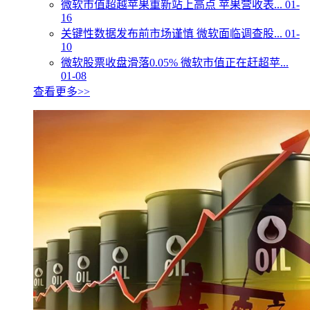
微软市值超越苹果重新站上高点 苹果营收表...
01-
16
关键性数据发布前市场谨慎 微软面临调查股...
01-
10
微软股票收盘滑落0.05% 微软市值正在赶超苹...
01-08
查看更多>>