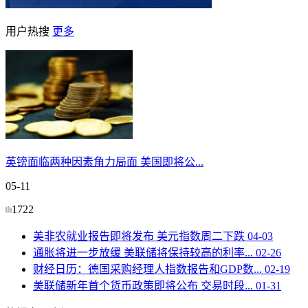
用户热搜
更多
英镑面临两种因素角力局面 美国即将公...
05-11
1722
美非农就业报告即将发布 美元指数周二下跌
04-03
通胀将进一步放缓 美联储将保持较高的利率...
02-26
财经日历：德国采购经理人指数报告和GDP数...
02-19
美联储新年首个货币政策即将公布 交易时段...
01-31