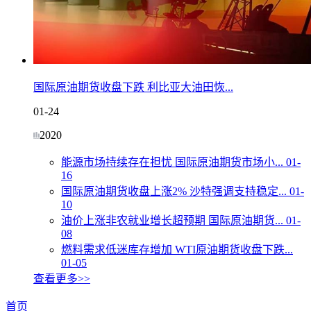
国际原油期货收盘下跌 利比亚大油田恢...
01-24
2020
能源市场持续存在担忧 国际原油期货市场小...
01-
16
国际原油期货收盘上涨2% 沙特强调支持稳定...
01-
10
油价上涨非农就业增长超预期 国际原油期货...
01-
08
燃料需求低迷库存增加 WTI原油期货收盘下跌...
01-05
查看更多>>
首页