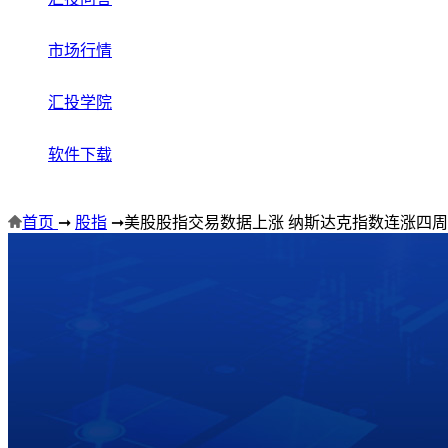
市场行情
汇投学院
软件下载
首页
➞
股指
➞
美股股指交易数据上涨 纳斯达克指数连涨四周