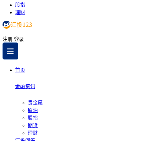
股指
理财
注册
登录
首页
金融资讯
贵金属
原油
股指
期货
理财
汇投问答