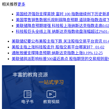
相关推荐
更多
英国经济强劲支撑英镑 富时 100 指数继续创下历史新
美国零售销售数据乐观削弱降息预期 道琼斯指数连续
美联储降息预期增强 科技股上涨纳斯达克指数走高0.02
科技股巨头全线上涨 纳斯达克指数收盘涨幅超过2%
01
美联储纪要公布美股主指下跌 关注股指交易平台资讯
01-
美股主指上涨科技股走升 股指交易平台哪家好？
01-02
通胀放缓支撑降息预期 纳斯达克指数上涨0.19%
12-25
美联储鸽派影响标普500逼近高点 股指期货的交易规则是