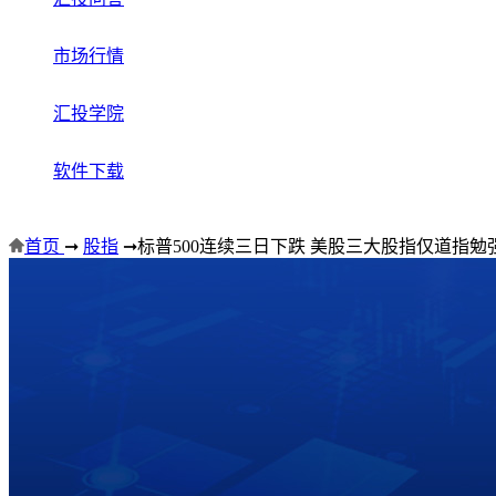
市场行情
汇投学院
软件下载
首页
➞
股指
➞
标普500连续三日下跌 美股三大股指仅道指勉