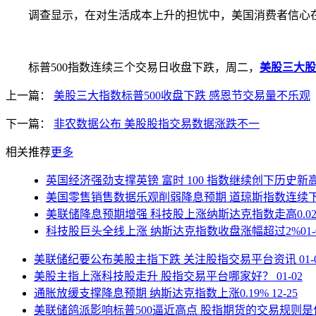
调查显示，在对生活成本上升的担忧中，美国消费者信心在11
标普500指数连续三个交易日收盘下跌，周二，
美股三大股
上一篇：
美股三大指数标普500收盘下跌 感恩节交易量不乐观
下一篇：
非农数据公布 美股股指交易数据涨跌不一
相关推荐
更多
英国经济强劲支撑英镑 富时 100 指数继续创下历史新
美国零售销售数据乐观削弱降息预期 道琼斯指数连续
美联储降息预期增强 科技股上涨纳斯达克指数走高0.02
科技股巨头全线上涨 纳斯达克指数收盘涨幅超过2%
01
美联储纪要公布美股主指下跌 关注股指交易平台资讯
01-
美股主指上涨科技股走升 股指交易平台哪家好？
01-02
通胀放缓支撑降息预期 纳斯达克指数上涨0.19%
12-25
美联储鸽派影响标普500逼近高点 股指期货的交易规则是