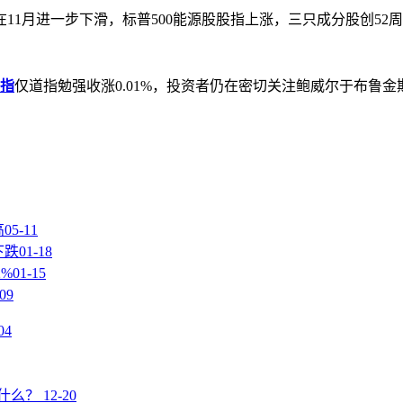
月进一步下滑，标普500能源股股指上涨，三只成分股创52
指
仅道指勉强收涨0.01%，投资者仍在密切关注鲍威尔于布鲁
高
05-11
下跌
01-18
%
01-15
-09
04
什么？
12-20