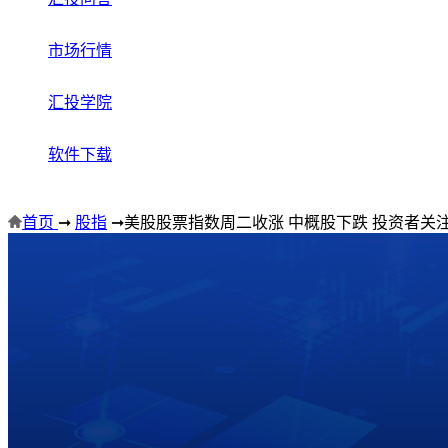
市场行情
汇投学院
软件下载
首页
➞
股指
➞
美股股票指数周二收涨 中概股下跌 投资者关