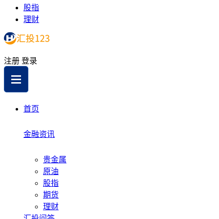
股指
理财
注册
登录
首页
金融资讯
贵金属
原油
股指
期货
理财
汇投问答