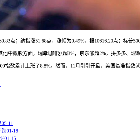
3点；纳指涨51.68点，涨幅为0.49%，报10616.20点；标普500
他中概股方面，瑞幸咖啡涨超3%，京东涨超2%，拼多多、理想
指数累计上涨了8.8%。然而，11月刚刚开盘，美国基准指数就
。
%
高
05-11
下跌
01-18
%
01-15