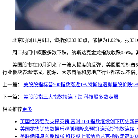
北京时间11月9日，道指涨333.83点，涨幅为1.02%，报33160.8
周二热门中概股多数下跌，纳斯达克金龙指数收跌0.6%。其
美国股市在10月迎来了一波大幅度的反弹，美股股指标普500
行业板块表现情况，能源、大宗商品和房地产行业都表现不俗
上一篇：
美股股指标普500指数涨近1% 特斯拉遭抛售股价跌5
下一篇：
美股股指三大指数接连下跌 科技股多数走弱
相关推荐
更多
英国经济强劲支撑英镑 富时 100 指数继续创下历史新
美国零售销售数据乐观削弱降息预期 道琼斯指数连续
美联储降息预期增强 科技股上涨纳斯达克指数走高0.02