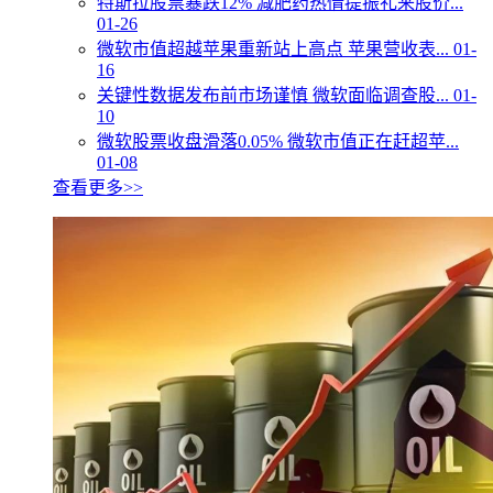
特斯拉股票暴跌12% 减肥药热情提振礼来股价...
01-26
微软市值超越苹果重新站上高点 苹果营收表...
01-
16
关键性数据发布前市场谨慎 微软面临调查股...
01-
10
微软股票收盘滑落0.05% 微软市值正在赶超苹...
01-08
查看更多>>