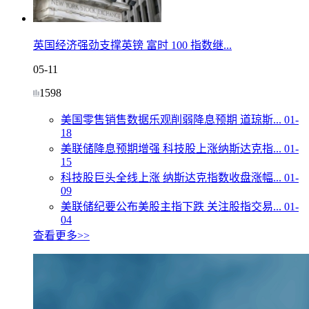
英国经济强劲支撑英镑 富时 100 指数继...
05-11
1598
美国零售销售数据乐观削弱降息预期 道琼斯...
01-
18
美联储降息预期增强 科技股上涨纳斯达克指...
01-
15
科技股巨头全线上涨 纳斯达克指数收盘涨幅...
01-
09
美联储纪要公布美股主指下跌 关注股指交易...
01-
04
查看更多>>