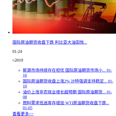
国际原油期货收盘下跌 利比亚大油田恢...
01-24
2019
能源市场持续存在担忧 国际原油期货市场小...
01-
16
国际原油期货收盘上涨2% 沙特强调支持稳定...
01-
10
油价上涨非农就业增长超预期 国际原油期货...
01-
08
燃料需求低迷库存增加 WTI原油期货收盘下跌...
01-05
查看更多>>