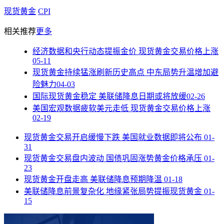
现货黄金
CPI
相关推荐
更多
经济数据和央行动态提振金价 现货黄金交易价格上涨
05-11
现货黄金持续猛涨刷新历史高点 中东局势升温增加避
险魅力
04-03
国际现货黄金稳定 美联储降息日期或将放缓
02-26
美国宏观数据疲软美元走低 现货黄金交易价格上涨
02-19
现货黄金交易开启缓慢下跌 美国就业数据即将公布
01-
31
现货黄金交易盘内波动 国债巩固涨势黄金价格承压
01-
23
现货黄金开盘走高 美联储降息预期降温
01-18
美联储降息前景复杂化 地缘紧张局势提振现货黄金
01-
15