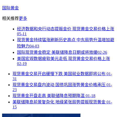
国际黄金
相关推荐
更多
经济数据和央行动态提振金价 现货黄金交易价格上涨
05-11
现货黄金持续猛涨刷新历史高点 中东局势升温增加避
险魅力
04-03
国际现货黄金稳定 美联储降息日期或将放缓
02-26
美国宏观数据疲软美元走低 现货黄金交易价格上涨
02-19
现货黄金交易开启缓慢下跌 美国就业数据即将公布
01-
31
现货黄金交易盘内波动 国债巩固涨势黄金价格承压
01-
23
现货黄金开盘走高 美联储降息预期降温
01-18
美联储降息前景复杂化 地缘紧张局势提振现货黄金
01-
15