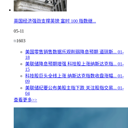
英国经济强劲支撑英镑 富时 100 指数继...
05-11
1603
美国零售销售数据乐观削弱降息预期 道琼斯...
01-
18
美联储降息预期增强 科技股上涨纳斯达克指...
01-
15
科技股巨头全线上涨 纳斯达克指数收盘涨幅...
01-
09
美联储纪要公布美股主指下跌 关注股指交易...
01-
04
查看更多>>