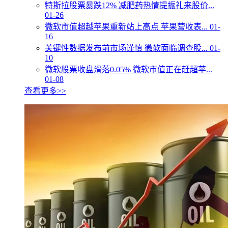
特斯拉股票暴跌12% 减肥药热情提振礼来股价...
01-26
微软市值超越苹果重新站上高点 苹果营收表...
01-
16
关键性数据发布前市场谨慎 微软面临调查股...
01-
10
微软股票收盘滑落0.05% 微软市值正在赶超苹...
01-08
查看更多>>