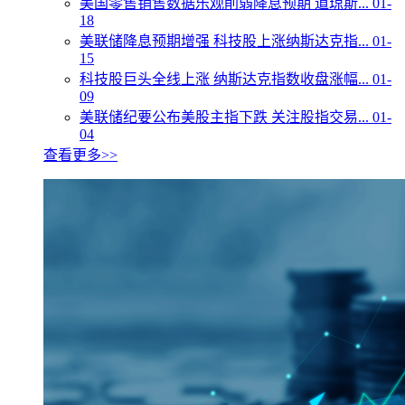
美国零售销售数据乐观削弱降息预期 道琼斯...
01-
18
美联储降息预期增强 科技股上涨纳斯达克指...
01-
15
科技股巨头全线上涨 纳斯达克指数收盘涨幅...
01-
09
美联储纪要公布美股主指下跌 关注股指交易...
01-
04
查看更多>>