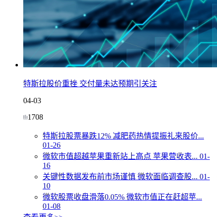
特斯拉股价重挫 交付量未达预期引关注
04-03
1708
特斯拉股票暴跌12% 减肥药热情提振礼来股价...
01-26
微软市值超越苹果重新站上高点 苹果营收表...
01-
16
关键性数据发布前市场谨慎 微软面临调查股...
01-
10
微软股票收盘滑落0.05% 微软市值正在赶超苹...
01-08